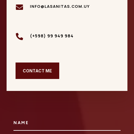

INFO@LASANITAS.COM.UY

(+598) 99 949 984
CONTACT ME