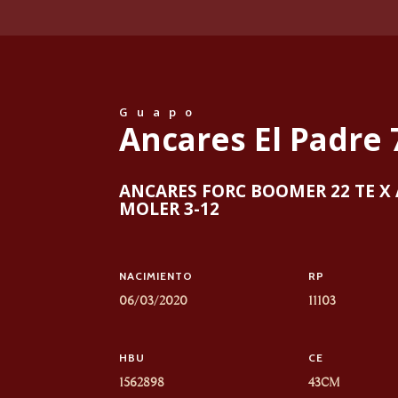
Guapo
Ancares El Padre 
ANCARES FORC BOOMER 22 TE X
MOLER 3-12
NACIMIENTO
RP
06/03/2020
11103
HBU
CE
1562898
43CM